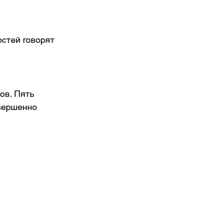
остей говорят 
ов. Пять 
вершенно 