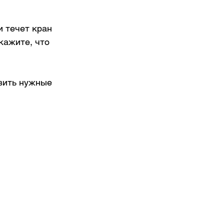
 течет кран 
кажите, что 
вить нужные 