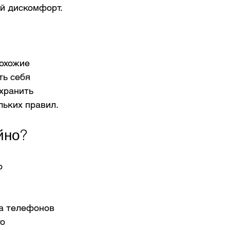
й дискомфорт.
охожие 
ть себя 
хранить 
льких правил.
йно?
о 
а телефонов 
о 