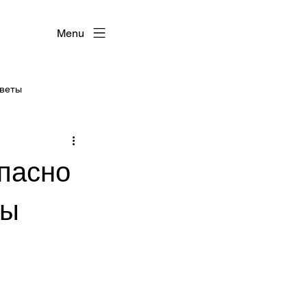
Menu
оветы
опасно
вы