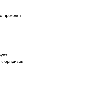
а проходят 
ует 
х сюрпризов.