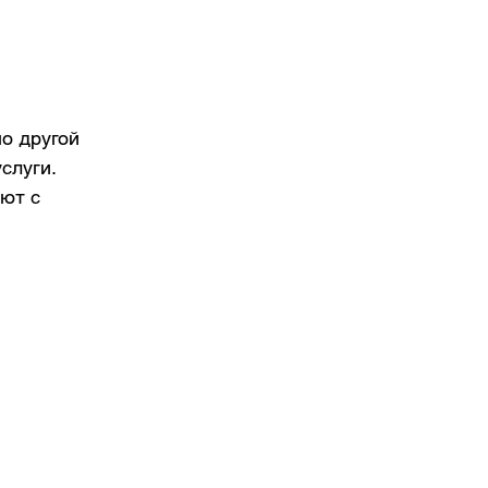
о другой 
слуги.
ют с 