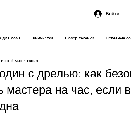
Войти
 для дома
Химчистка
Обзор техники
Полезные с
 июн.
5 мин. чтения
один с дрелью: как без
 мастера на час, если 
одна