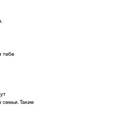
.
 тебе 
ут 
 семьи. Такие 