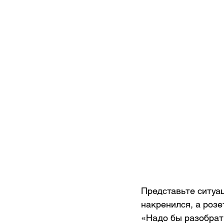
Представьте ситуа
накренился, а розе
«Надо бы разобрать