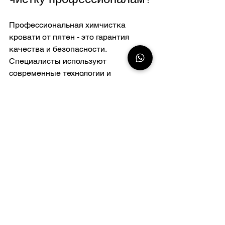
Профессиональная химчистка 
кровати от пятен - это гарантия 
качества и безопасности. 
Специалисты используют 
современные технологии и 
экологичные средства. Они знают, 
как работать с разными 
материалами и типами загрязнений.
Преимущества профессиональной 
чистки:
Глубокое удаление пятен и 
запахов.
Сохранение структуры и цвета 
ткани.
Быстрое высыхание и 