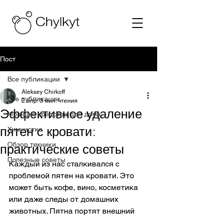
Пост
Все публикации
Aleksey Chirkoff
Все публикации
2 апр.
3 мин. чтения
Эффективное удаление
Моющие средства для дома
пятен с кровати:
Химчистка
Обзор техники
практические советы
Полезные советы
Каждый из нас сталкивался с 
проблемой пятен на кровати. Это 
может быть кофе, вино, косметика 
или даже следы от домашних 
животных. Пятна портят внешний 