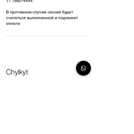
11 7660-4444.
В противном случае сессия будет
считаться выполненной и подлежит
оплате.
Chylkyt
Telegram:
@chylkyt
WhatsApp:
+54 11 7660-4444
Email:
hello@chylkyt.com
Av. Coronel Diaz, 1427
Buenos Aires, CABA, Argentina
Время работы: