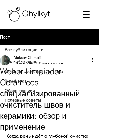
Пост
Все публикации
Aleksey Chirkoff
Все публикации
20 дек. 2025 г.
3 мин. чтения
Weber Limpiador
Моющие средства для дома
Cerámicos —
Химчистка
Обзор техники
специализированный
Полезные советы
очиститель швов и
керамики: обзор и
применение
Когда речь идёт о глубокой очистке 