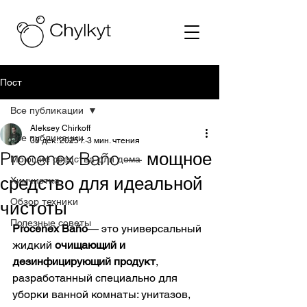
Пост
Все публикации
Aleksey Chirkoff
Все публикации
30 дек. 2025 г.
3 мин. чтения
Procenex Baño — мощное
Моющие средства для дома
средство для идеальной
Химчистка
Обзор техники
чистоты
Полезные советы
Procenex 
Baño
— это универсальный 
жидкий 
очищающий и 
дезинфицирующий продукт
, 
разработанный специально для 
уборки ванной комнаты: унитазов, 