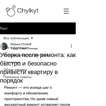
Пост
Все публикации
Aleksey Chirkoff
Все публикации
1 мар.
3 мин. чтения
Уборка после ремонта: как
Моющие средства для дома
быстро и безопасно
Химчистка
Обзор техники
привести квартиру в
Полезные советы
порядок
Ремонт — это всегда шаг к 
комфорту и обновлению 
пространства. Но даже самый 
аккуратный ремонт оставляет после 