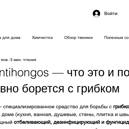
Войти
 для дома
Химчистка
Обзор техники
Полезные с
 янв.
3 мин. чтения
ntihongos — что это и п
вно борется с грибком
— специализированное средство для борьбы с 
грибко
в доме (кухня, ванная, душевые, стены, плитка и швы
ощный 
отбеливающий, дезинфицирующий и фунгици