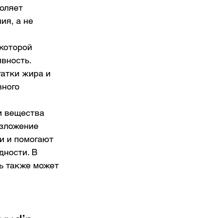
оляет 
я, а не 
которой 
вность. 
атки жира и 
ного 
и вещества 
зложение 
и и помогают 
ности. В 
ь также может 