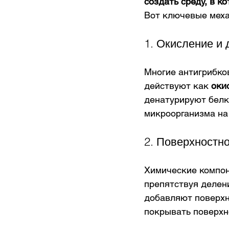
создать среду, в к
Вот ключевые меха
1. Окисление и 
Многие антигрибко
действуют как 
оки
денатурируют белки
микроорганизма на
2. Поверхностн
Химические компон
препятствуя делен
добавляют поверхн
покрывать поверхн