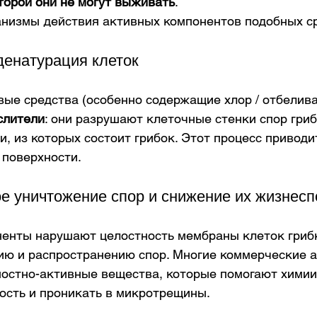
оторой они не могут выживать
.
низмы действия активных компонентов подобных ср
денатурация клеток
вые средства (особенно содержащие хлор / отбелива
слители
: они разрушают клеточные стенки спор гриб
, из которых состоит грибок. Этот процесс приводит
 поверхности. 
ое уничтожение спор и снижение их жизнес
енты нарушают целостность мембраны клеток грибк
ию и распространению спор. Многие коммерческие 
остно-активные вещества, которые помогают химии
ость и проникать в микротрещины. 