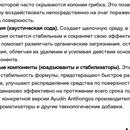
 которой часто скрываются колонии грибка. Это позв
у воздействовать непосредственно на очаг поражени
 поверхность.
ия (каустическая сода).
 Создает щелочную среду, в 
рия остается стабильным и сохраняет свою эффекти
помогает размягчать органические загрязнения, ост
ия, облегчая их удаление и усиливая действие основ
онента.
ые компоненты (коадъюванты и стабилизаторы).
 Эт
стабильность формулы, предотвращают быстрое ра
а, улучшают распределение средства по поверхност
динаково эффективно на протяжении всего срока год
 конкретной версии Ayudín Antihongos производител
роматизаторы и другие технологические добавки.