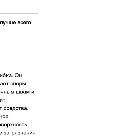
 лучше всего 
ибка. Он 
ает споры, 
очным швам и 
ит 
 средства. 
ное 
верхность, 
е загрязнения 