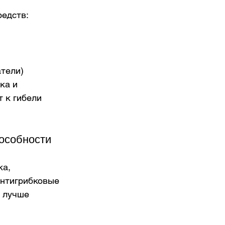
едств:
тели) 
ка и 
 к гибели 
пособности
а, 
антигрибковые 
 лучше 