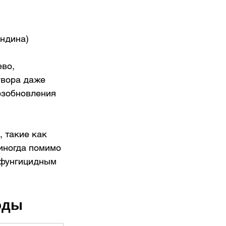
ндина) 
ево, 
твора даже 
озобновления 
 такие как 
 иногда помимо 
 фунгицидным 
оды