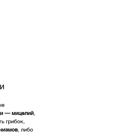
ии
ые 
ти — мицелий
, 
ь грибок, 
анизмов
, либо 