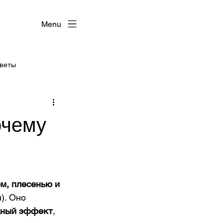
Menu
оветы
очему
м, плесенью и 
). Оно 
дный эффект
, 