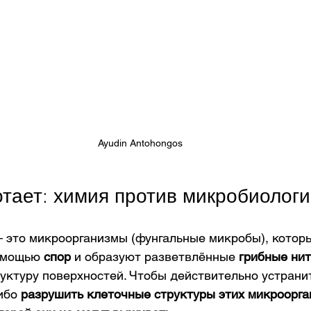
Ayudin Antohongos
отает: химия против микробиолог
— это микроорганизмы (фунгальные микробы), котор
омощью 
спор
 и образуют разветвлённые 
грибные ни
ктуру поверхностей. Чтобы действительно устранит
ибо 
разрушить клеточные структуры этих микроорг