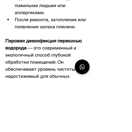
пожилыми людьми или 
аллергиками.
После ремонта, затопления или 
появления запаха плесени.
Паровая дезинфекция перекисью 
водорода
 — это современный и 
экологичный способ глубокой 
обработки помещений. Он 
обеспечивает уровень чистоты, 
недостижимый для обычных 
средств, и особенно эффективен в 
ситуациях, где важна стерильность и 
безопасность.
Однако важно помнить: метод 
требует профессионального подхода 
и оборудования. Поэтому для 