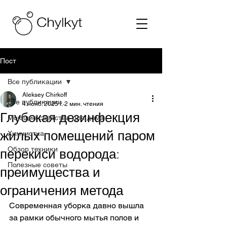
Пост
Все публикации
Aleksey Chirkoff
Все публикации
4 нояб. 2025 г.
2 мин. чтения
Глубокая дезинфекция
Моющие средства для дома
жилых помещений паром
Химчистка
Обзор техники
перекиси водорода:
Полезные советы
преимущества и
ограничения метода
Современная уборка давно вышла 
за рамки обычного мытья полов и 