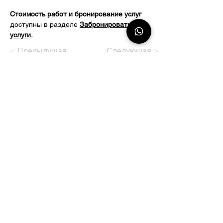
Стоимость работ и бронирование услуг 
доступны в разделе
Забронировать 
услуги
.
< Предыдущая
Следующая >
Chylkyt
Telegram:
@chylkyt
WhatsApp:
+54 11 7660-4444
Email:
hello@chylkyt.com
Av. Coronel Diaz, 1427
Buenos Aires, CABA, Argentina
Время работы:
с понедельника по субботу с 9:00 до
21:00.
воскресенье - выходной.