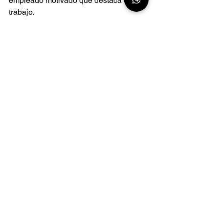
empleado motivado que destaca en su 
trabajo.
Cuando vea a nuestro personal con 
guantes negros, sepa que detrás de 
esta elección se encuentra nuestra
profesionalidad
,
nuestra preocupación 
por su higiene
y
nuestro compromiso 
con la perfección
en cada detalle de la 
limpieza.
Ver todo
Entradas recientes