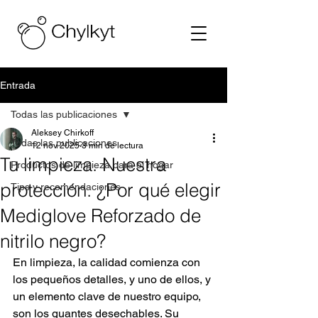
Entrada
Todas las publicaciones
Aleksey Chirkoff
Todas las publicaciones
12 nov 2025
3 min de lectura
Tu limpieza. Nuestra
Productos de limpieza para el hogar
protección. ¿Por qué elegir
Tips y recomendaciones
Mediglove Reforzado de
nitrilo negro?
En limpieza, la calidad comienza con 
los pequeños detalles, y uno de ellos, y 
un elemento clave de nuestro equipo, 
son los guantes desechables. Su 