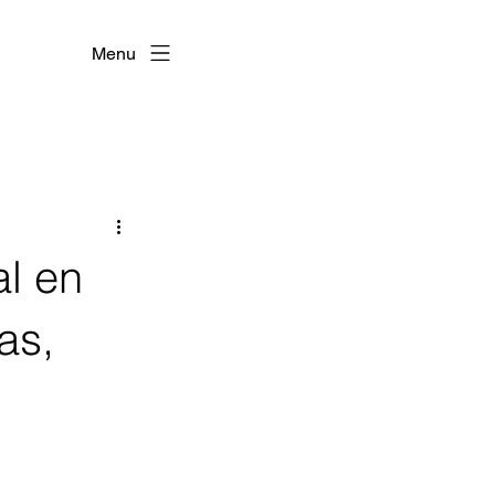
Menu
al en
as,