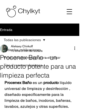
Entrada
Todas las publicaciones
Aleksey Chirkoff
Todas las publicaciones
15 ene
3 min de lectura
Procenex Baño – un
Productos de limpieza para el hogar
producto potente para una
Tips y recomendaciones
limpieza perfecta
Procenex
Baño
 es un 
producto
líquido 
universal
 de limpieza y desinfección 
, 
diseñado específicamente para la 
limpieza de baños, inodoros, bañeras, 
lavabos, azulejos y otras superficies. 