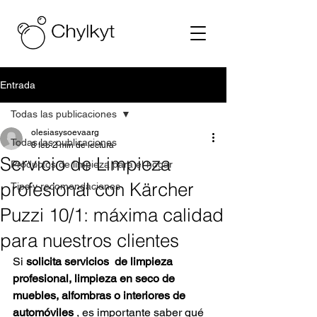
Entrada
Todas las publicaciones
olesiasysoevaarg
Todas las publicaciones
8 feb
2 min de lectura
Servicio de Limpieza
Productos de limpieza para el hogar
profesional con Kärcher
Tips y recomendaciones
Puzzi 10/1: máxima calidad
para nuestros clientes
Si
solicita servicios  de limpieza 
profesional, limpieza en seco de 
muebles, alfombras o interiores de 
automóviles
, es importante saber qué 