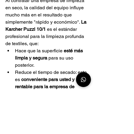
Al contratar una empresa de limpieza 
en seco, la calidad del equipo influye 
mucho más en el resultado que 
simplemente "rápido y económico".
La 
Karcher Puzzi 10/1
es el estándar 
profesional para la limpieza profunda 
de textiles, que:
Hace que la superficie
esté más 
limpia y segura
para su uso 
posterior.
Reduce el tiempo de secado: esto 
es
conveniente para usted y 
rentable para la empresa de 
limpieza
.
Proporciona
un efecto visible de “antes 
y después”
que permanece perceptible 
para cada cliente.